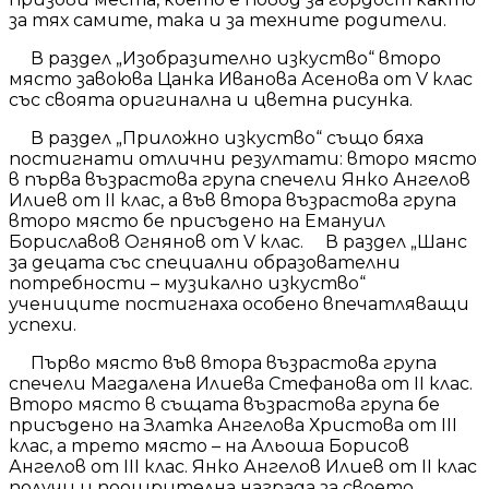
за тях самите, така и за техните родители.
В раздел „Изобразително изкуство“ второ
място завоюва Цанка Иванова Асенова от V клас
със своята оригинална и цветна рисунка.
В раздел „Приложно изкуство“ също бяха
постигнати отлични резултати: второ място
в първа възрастова група спечели Янко Ангелов
Илиев от II клас, а във втора възрастова група
второ място бе присъдено на Емануил
Бориславов Огнянов от V клас. В раздел „Шанс
за децата със специални образователни
потребности – музикално изкуство“
учениците постигнаха особено впечатляващи
успехи.
Първо място във втора възрастова група
спечели Магдалена Илиева Стефанова от II клас.
Второ място в същата възрастова група бе
присъдено на Златка Ангелова Христова от III
клас, а трето място – на Альоша Борисов
Ангелов от III клас. Янко Ангелов Илиев от II клас
получи и поощрителна награда за своето