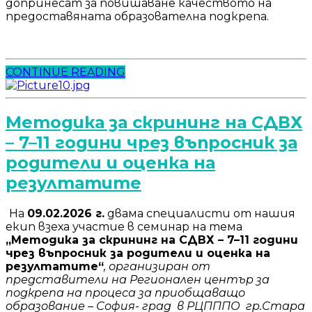
допринесат за повишаване качеството на
предоставяната образователна подкрепа.
CONTINUE READING
Методика за скрининг на СДВХ
– 7–11 години чрез въпросник за
родители и оценка на
резултатите
На
09.02.2026 г.
двама специалисти от нашия
екип взеха участие в семинар на тема
„Методика за скрининг на СДВХ – 7–11 години
чрез въпросник за родители и оценка на
резултатите“
, организиран от
представители на Регионален център за
подкрепа на процеса за приобщаващо
образование – София- град в РЦПППО гр.Стара