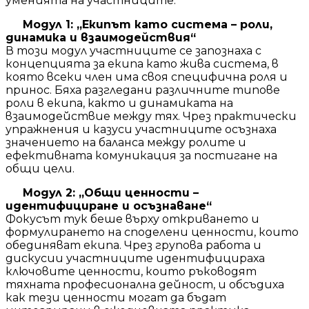
уменията на участниците:
Модул 1: „Екипът като система – роли,
динамика и взаимодействия“
В този модул участниците се запознаха с
концепцията за екипа като жива система, в
която всеки член има своя специфична роля и
принос. Бяха разгледани различните типове
роли в екипа, както и динамиката на
взаимодействие между тях. Чрез практически
упражнения и казуси участниците осъзнаха
значението на баланса между ролите и
ефективната комуникация за постигане на
общи цели.
Модул 2: „Общи ценности –
идентифициране и осъзнаване“
Фокусът тук беше върху откриването и
формулирането на споделени ценности, които
обединяват екипа. Чрез групова работа и
дискусии участниците идентифицираха
ключовите ценности, които ръководят
тяхната професионална дейност, и обсъдиха
как тези ценности могат да бъдат