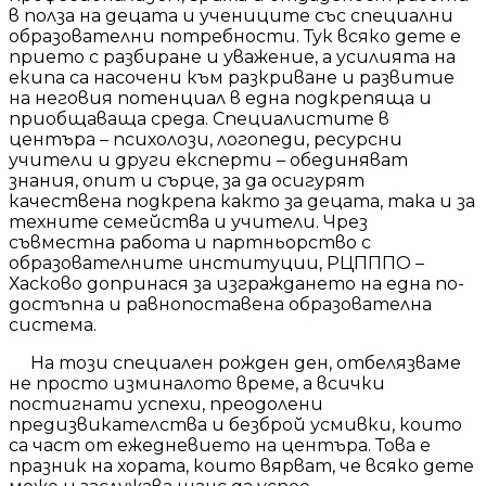
в полза на децата и учениците със специални
образователни потребности. Тук всяко дете е
прието с разбиране и уважение, а усилията на
екипа са насочени към разкриване и развитие
на неговия потенциал в една подкрепяща и
приобщаваща среда. Специалистите в
центъра – психолози, логопеди, ресурсни
учители и други експерти – обединяват
знания, опит и сърце, за да осигурят
качествена подкрепа както за децата, така и за
техните семейства и учители. Чрез
съвместна работа и партньорство с
образователните институции, РЦПППО –
Хасково допринася за изграждането на една по-
достъпна и равнопоставена образователна
система.
На този специален рожден ден, отбелязваме
не просто изминалото време, а всички
постигнати успехи, преодолени
предизвикателства и безброй усмивки, които
са част от ежедневието на центъра. Това е
празник на хората, които вярват, че всяко дете