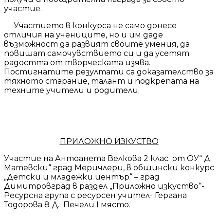
участие.
Участието в конкурса не само донесе
отличия на учениците, но и им даде
възможност да развият своите умения, да
повишат самочувствието си и да усетят
радостта от творческата изява.
Постигнатите резултати са доказателство за
тяхното старание, талант и подкрепата на
техните учители и родители.
ПРИЛОЖНО ИЗКУСТВО
Участие на Антоанета Велкова 2 клас от ОУ“ Д.
Матевски“ град Меричлери, в общински конкурс
„Детски и младежки център“ – град
Димитровград в раздел „Приложно изкуство“-
Ресурсна група с ресурсен учител- Гергана
Тодорова 8 Д. Печели I място.