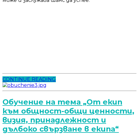
може и заслужава шанс да успее.
CONTINUE READING
Обучение на тема „От екип
към общност-общи ценности,
визия, принадлежност и
дълбоко свързване в екипа“