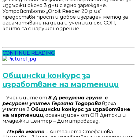
издържи около 3 дни с едно зареждане.
Устройството „Orbit Reader 20 plus“
предоставя прост и добре изграден метод за
ограмотяване на деца и ученици със СОП,
които са с нарушено зрение.
CONTINUE READING
Общински конкурс за
изработване на мартеници
Учениците от
8
Д
ресурсна група
с
ресурсен учител
Гергана Тодорова
взеха
участие в
Общински конкурс
за изработване
на мартеници
, организиран от ОП Детски и
младежки център – Димитровград.
Първо място
– Антоанета Стефанова