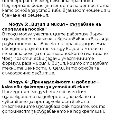
интегрирани в ежедневната практика.
Подчертано беше значението на ценностите
като основа за устойчиви взаимоотношения и
вземане на решения.
Модул 3: „Визия и мисия – създаване на
споделена посока“
В този модул участниците работиха върху
изграждането на ясна и вдъхновяваща визия за
развитието на своя екип и организация. Бяха
обсъдени разликите между визия и мисия и
тяхната роля за стратегическото планиране.
Чрез практически задачи участниците
формулираха мисия и визия, които отразяват
техните ценности и цели, като основа за
дългосрочно развитие.
Модул 4: „Принадлежност и доверие –
ключови фактори за устойчив екип“
Последният модул беше насочен към
изграждането на доверие и засилване на
чувството за принадлежност в екипа.
Участниците изследваха факторите, които
допринасят за създаването на подкрепяща и