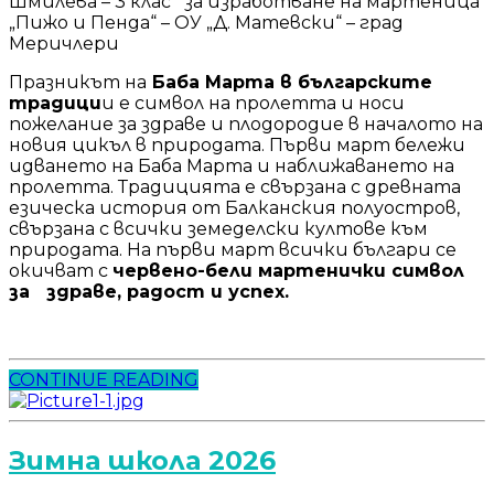
Шмилева – 3 клас за изработване на мартеница
„Пижо и Пенда“ – ОУ „Д. Матевски“ – град
Меричлери
Празникът на
Баба Марта в българските
традици
и е символ на пролетта и носи
пожелание за здраве и плодородие в началото на
новия цикъл в природата. Първи март бележи
идването на Баба Марта и наближаването на
пролетта. Традицията е свързана с древната
езическа история от Балканския полуостров,
свързана с всички земеделски култове към
природата. На първи март всички българи се
окичват с
червено-бели мартенички символ
за здраве, радост и успех
.
CONTINUE READING
Зимна школа 2026