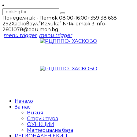
Понеделник - Петък 08:00-16:00
+359 38 668
292
Хасково
ул.”Иглика” №14, етаж 3
info-
2601078@edu.mon.bg
menu trigger
menu trigger
Начало
За нас
Визия
Структура
ФУНКЦИИ
Материална база
РЕГИОНАЛЕН ЕКИП