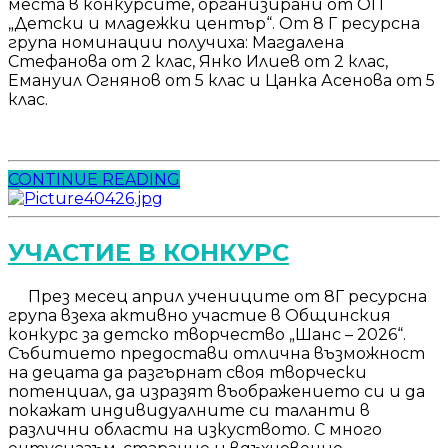
места в конкурсите, организирани от ОП
„Детски и младежки център“. От 8 Г ресурсна
група номинации получиха: Магдалена
Стефанова от 2 клас, Янко Илиев от 2 клас,
Емануил Огнянов от 5 клас и Цанка Асенова от 5
клас.
CONTINUE READING
УЧАСТИЕ В КОНКУРС
През месец април учениците от 8Г ресурсна
група взеха активно участие в Общинския
конкурс за детско творчество „Шанс – 2026“.
Събитието предостави отлична възможност
на децата да разгърнат своя творчески
потенциал, да изразят въображението си и да
покажат индивидуалните си таланти в
различни области на изкуството. С много