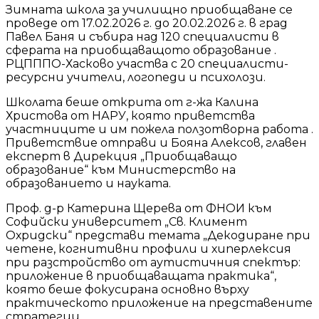
Зимната школа за училищно приобщаване се
проведе от 17.02.2026 г. до 20.02.2026 г. в град
Павел Баня и събира над 120 специалисти в
сферата на приобщаващото образование .
РЦПППО-Хасково участва с 20 специалисти-
ресурсни учители, логопеди и психолози.
Школата беше открита от г-жа Калина
Христова от НАРУ, която приветства
участниците и им пожела ползотворна работа .
Приветствие отправи и Бояна Алексов, главен
експерт в Дирекция „Приобщаващо
образование“ към Министерство на
образованието и науката.
Проф. д-р Катерина Щерева от ФНОИ към
Софийски университет „Св. Климент
Охридски“ представи темата „Декодиране при
четене, когнитивни профили и хиперлексия
при разстройство от аутистичния спектър:
приложение в приобщаващата практика“,
която беше фокусирана основно върху
практическото приложение на представените
стратегии .