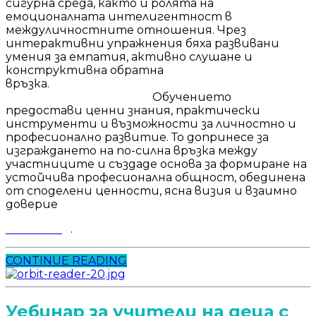
сигурна среда, както и ролята на
емоционалната интелигентност в
междуличностните отношения. Чрез
интерактивни упражнения бяха развивани
умения за емпатия, активно слушане и
конструктивна обратна
връзка.
Обучението
предостави ценни знания, практически
инструменти и възможности за личностно и
професионално развитие. То допринесе за
изграждането на по-силна връзка между
участниците и създаде основа за формиране на
устойчива професионална общност, обединена
от споделени ценности, ясна визия и взаимно
доверие
.
CONTINUE READING
Уебинар за учители на деца с