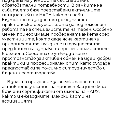
подкрепа на учениците със специални
образователни потребности. В рамките на
събитието бяха представени актуалните
инициативи на НАРУ, както и нови
възможности за достъп до безплатни
практически ресурси, които да подпомогнат
работата на специалистите на терен. Особено
ценен принос имаше проведената анкета сред
участниците, която даде ясна картина за
приоритетите, нуждите и трудностите,
пред които са изправени професионалистите
в региона. Срещата се утвърди като
пространство за активен обмен на идеи, добри
практики и професионален опит, като създаде
предпоставки за по-силно сътрудничество и
бъдещи партньорства.
В знак на признание за ангажираността и
активното участие, на присъстващите бяха
връчени сертификати от името на НАРУ,
както и ежегодните членски карти на
асоциацията.