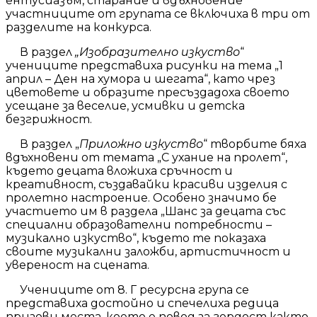
ентусиазъм, старание и вдъхновение
участниците от групата се включиха в три от
разделите на конкурса.
В раздел
„Изобразително изкуство
“
учениците представиха рисунки на тема „1
април – Ден на хумора и шегата“, като чрез
цветовете и образите пресъздадоха своето
усещане за веселие, усмивки и детска
безгрижност.
В раздел „
Приложно изкуство
“ творбите бяха
вдъхновени от темата „С ухание на пролет“,
където децата вложиха сръчност и
креативност, създавайки красиви изделия с
пролетно настроение. Особено значимо бе
участието им в раздела „Шанс за децата със
специални образователни потребности –
музикално изкуство“, където те показаха
своите музикални заложби, артистичност и
увереност на сцената.
Учениците от 8. Г ресурсна група се
представиха достойно и спечелиха редица
призови места, което е повод за гордост както