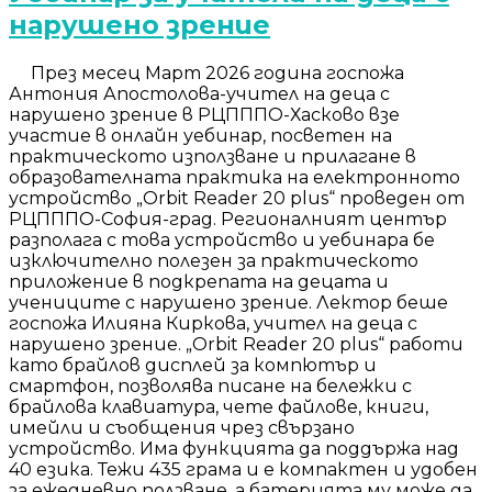
нарушено зрение
През месец Март 2026 година госпожа
Антония Апостолова-учител на деца с
нарушено зрение в РЦПППО-Хасково взе
участие в онлайн уебинар, посветен на
практическото използване и прилагане в
образователната практика на електронното
устройство „Orbit Reader 20 plus“ проведен от
РЦПППО-София-град. Регионалният център
разполага с това устройство и уебинара бе
изключително полезен за практическото
приложение в подкрепата на децата и
учениците с нарушено зрение. Лектор беше
госпожа Илияна Киркова, учител на деца с
нарушено зрение. „Orbit Reader 20 plus“ работи
като брайлов дисплей за компютър и
смартфон, позволява писане на бележки с
брайлова клавиатура, чете файлове, книги,
имейли и съобщения чрез свързано
устройство. Има функцията да поддържа над
40 езика. Тежи 435 грама и е компактен и удобен
за ежедневно ползване, а батерията му може да