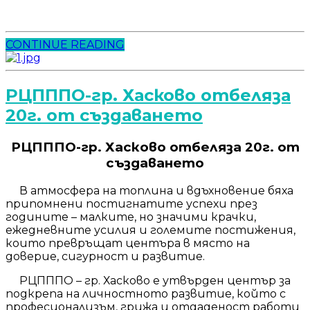
CONTINUE READING
РЦПППО-гр. Хасково отбеляза
20г. от създаването
РЦПППО-гр. Хасково отбеляза 20г. от
създаването
В атмосфера на топлина и вдъхновение бяха
припомнени постигнатите успехи през
годините – малките, но значими крачки,
ежедневните усилия и големите постижения,
които превръщат центъра в място на
доверие, сигурност и развитие.
РЦПППО – гр. Хасково е утвърден център за
подкрепа на личностното развитие, който с
професионализъм, грижа и отдаденост работи