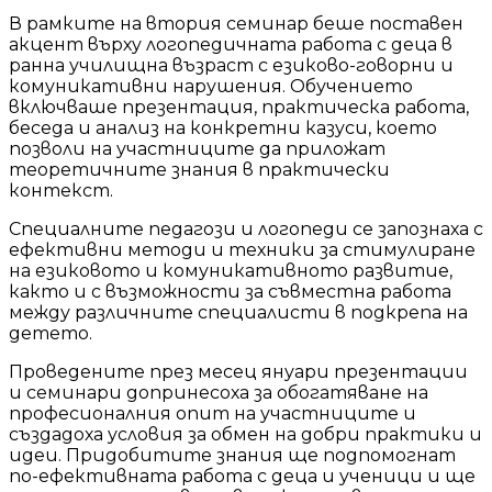
В рамките на втория семинар беше поставен
акцент върху логопедичната работа с деца в
ранна училищна възраст с езиково-говорни и
комуникативни нарушения. Обучението
включваше презентация, практическа работа,
беседа и анализ на конкретни казуси, което
позволи на участниците да приложат
теоретичните знания в практически
контекст.
Специалните педагози и логопеди се запознаха с
ефективни методи и техники за стимулиране
на езиковото и комуникативното развитие,
както и с възможности за съвместна работа
между различните специалисти в подкрепа на
детето.
Проведените през месец януари презентации
и семинари допринесоха за обогатяване на
професионалния опит на участниците и
създадоха условия за обмен на добри практики и
идеи. Придобитите знания ще подпомогнат
по-ефективната работа с деца и ученици и ще