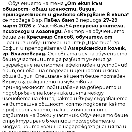
Обучението на тема
„От екип към
общност- общи ценности, визия,
принадлежност и дълбоко свързване в екипа“
се проведе в гр.
Павел баня
в периода
27–29
март 2026 г.
Участваха 54
ресурсни учители,
психолози и логопеди.
Лектор на обучението
беше г-н
Красимир Спасов, обучител от
Тренинг и обучителен център „Щастие“, гр.
София и преподавател в
Американския колеж,
гр. Благоевград.
Основната цел на обучението
беше участниците да развият умения за
изграждане на сплотен, ефективен и устойчив
екип, основан на споделени ценности и ясна
обща визия. Специален акцент беше поставен
върху изграждането на чувство за
принадлежност, повишаване на доверието и
подобряване на комуникацията между
членовете на екипа, както и върху създаването
на вътрешна общност, която подкрепя както
професионалното, така и личностното
развитие на всеки участник. Обучението беше
структурирано в четири последователни
модула, които логично надграждаха знанията и