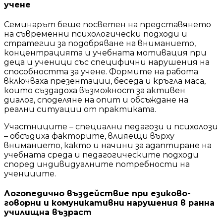
учене
Семинарът беше посветен на представянето
на съвременни психологически подходи и
стратегии за подобряване на вниманието,
концентрацията и учебната мотивация при
деца и ученици със специфични нарушения на
способността за учене. Формите на работа
включваха презентации, беседа и кръгла маса,
които създадоха възможност за активен
диалог, споделяне на опит и обсъждане на
реални ситуации от практиката.
Участниците – специални педагози и психолози
– обсъдиха факторите, влияещи върху
вниманието, както и начини за адаптиране на
учебната среда и педагогическите подходи
според индивидуалните потребности на
учениците.
Логопедично въздействие при езиково-
говорни и комуникативни нарушения в ранна
училищна възраст