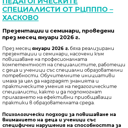
ПЕДАГОГИЧЕСКИТЕ
СПЕЦИАЛИСТИ ОТ РЦПППО –
ХАСКОВО
Презентации и семинари, проведени
през месец януари 2026 г.
През месец
януари 2026 г.
бяха реализирани
презентации и семинари, насочени към
повишаване на професионалната
компетентност на специалистите, работещи
с деца и ученици със специални образователни
потребности. Обучителните инициативи
имаха за цел да надградят знанията и
практическите умения на педагогическите
специалисти, както и да подпомогнат
прилагането на ефективни приобщаващи
практики в образователната среда.
Психологически подходи за повишаване на
вниманието на деца и ученици със
специфични нарушения на способността за