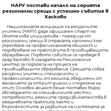
НАРУ постави начало на серията
регионални срещи с успешно събитие в
Хасково
Националната асоциация на ресурсните
учители (НАРУ) даде официален старт на
своята нова инициатива – поредица от
регионални срещи в страната, насочени към
укрепване на професионалната общност и
подобряване на практиките в приобщаващото
образование. Първото събитие се проведе в
град Хасково, в сградата на Регионалния
център за подкрепа на процеса на
приобщаващото образование. Срещата събра
ресурсни учители, специалисти и
професионалисти от региона, обединени от
желанието за открит диалог и споделяне на
опит. Основен акцент беше поставен върху
обсъждането на специфичните местни
потребности, реалните предизвикателства в
ежедневната практика, както и
възможностите за развитие на системата за