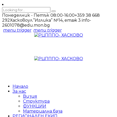
Понеделник - Петък 08:00-16:00
+359 38 668
292
Хасково
ул.”Иглика” №14, етаж 3
info-
2601078@edu.mon.bg
menu trigger
menu trigger
Начало
За нас
Визия
Структура
ФУНКЦИИ
Материална база
РЕГИОНАЛЕН ЕКИП