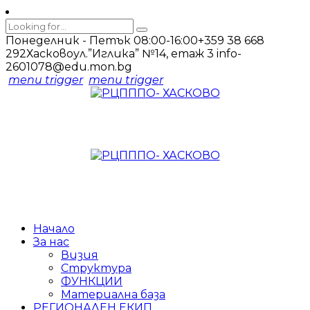
Понеделник - Петък 08:00-16:00
+359 38 668
292
Хасково
ул.”Иглика” №14, етаж 3
info-
2601078@edu.mon.bg
menu trigger
menu trigger
Начало
За нас
Визия
Структура
ФУНКЦИИ
Материална база
РЕГИОНАЛЕН ЕКИП