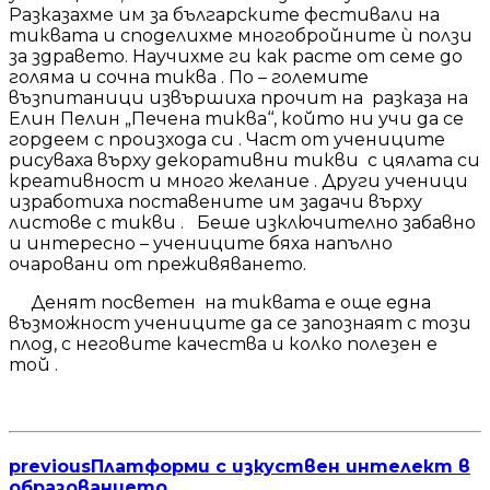
Разказахме им за българските фестивали на
тиквата и споделихме многобройните ѝ ползи
за здравето. Научихме ги как расте от семе до
голяма и сочна тиква . По – големите
възпитаници извършиха прочит на разказа на
Елин Пелин „Печена тиква‘‘, който ни учи да се
гордеем с произхода си . Част от учениците
рисуваха върху декоративни тикви с цялата си
креативност и много желание . Други ученици
изработиха поставените им задачи върху
листове с тикви . Беше изключително забавно
и интересно – учениците бяха напълно
очаровани от преживяването.
Денят посветен на тиквата е още една
възможност учениците да се запознаят с този
плод, с неговите качества и колко полезен е
той .
previous
Платформи с изкуствен интелект в
образованието