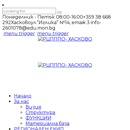
Понеделник - Петък 08:00-16:00
+359 38 668
292
Хасково
ул.”Иглика” №14, етаж 3
info-
2601078@edu.mon.bg
menu trigger
menu trigger
Начало
За нас
Визия
Структура
ФУНКЦИИ
Материална база
РЕГИОНАЛЕН ЕКИП