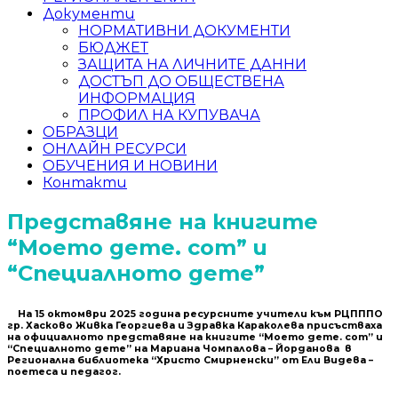
Документи
НОРМАТИВНИ ДОКУМЕНТИ
БЮДЖЕТ
ЗАЩИТА НА ЛИЧНИТЕ ДАННИ
ДОСТЪП ДО ОБЩЕСТВЕНА
ИНФОРМАЦИЯ
ПРОФИЛ НА КУПУВАЧА
ОБРАЗЦИ
ОНЛАЙН РЕСУРСИ
ОБУЧЕНИЯ И НОВИНИ
Контакти
Представяне на книгите
“Моето дете. com” и
“Специалното дете”
На 15 октомври 2025 година ресурсните учители към РЦПППО
гр. Хасково Живка Георгиева и Здравка Караколева присъстваха
на официалното представяне на книгите “Моето дете. com” и
“Специалното дете” на Мариана Чомпалова – Йорданова в
Регионална библиотека “Христо Смирненски” от Ели Видева –
поетеса и педагог.