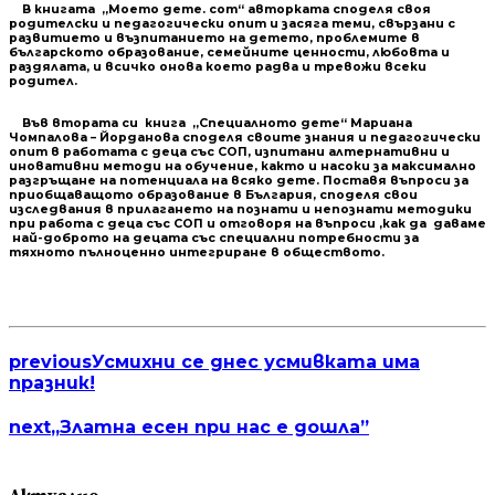
В книгата „Моето дете. com“ авторката споделя своя
родителски и педагогически опит и засяга теми, свързани с
развитието и възпитанието на детето, проблемите в
българското образование, семейните ценности, любовта и
раздялата, и всичко онова което радва и тревожи всеки
родител.
Във втората си книга „Специалното дете“ Мариана
Чомпалова – Йорданова споделя своите знания и педагогически
опит в работата с деца със СОП, изпитани алтернативни и
иновативни методи на обучение, както и насоки за максимално
разгръщане на потенциала на всяко дете. Поставя въпроси за
приобщаващото образование в България, споделя свои
изследвания в прилагането на познати и непознати методики
при работа с деца със СОП и отговоря на въпроси ,как да даваме
най-доброто на децата със специални потребности за
тяхното пълноценно интегриране в обществото.
previous
Усмихни се днес усмивката има
празник!
next
„Златна есен при нас е дошла”