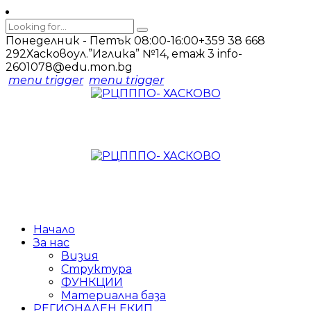
Понеделник - Петък 08:00-16:00
+359 38 668
292
Хасково
ул.”Иглика” №14, етаж 3
info-
2601078@edu.mon.bg
menu trigger
menu trigger
Начало
За нас
Визия
Структура
ФУНКЦИИ
Материална база
РЕГИОНАЛЕН ЕКИП